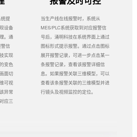
理
报警及时可控
系统提
当生产线在线报警时，系统从
现设备
MES/PLC系统获取到对应报警信
理。通
号后，涌明科技在系统界面上通过
报警信
图标形式提示报警。通过点击图标
技实现
展开报警记录，可进一步点击某一
的变色
条报警记录，查看该报警详细信
画面切
息。如果报警关联三维模型，可以
维可视
查看该条报警关联的三维模型并进
该异常
行镜头及视频监控的定位。
对应三