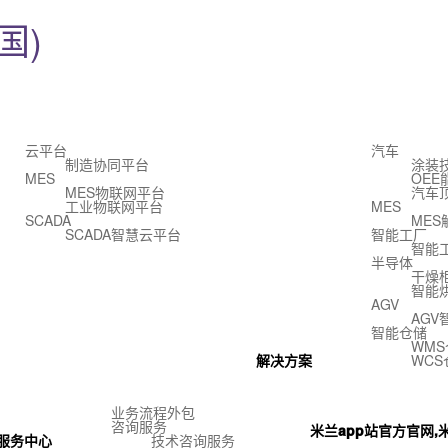
国)
云平台
汽车
制造协同平台
涂装
MES
OE
MES物联网平台
汽车
工业物联网平台
MES
SCADA
MES
SCADA智慧云平台
智能工厂
智能
半导体
干燥
智能
AGV
AG
智能仓储
WM
解决方案
WC
业务流程外包
咨询服务
米兰app站官方官网,米
服务中心
技术咨询服务