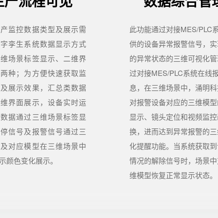
生产流程可见
数据综合管
生产监控数据类型及展示需
此功能通过对接MES/PLC
数字孪生系统数据显示方式
供的设备异常报警信号，实
三维场景标签显示、二维界
的异常状态的三维可视化管
示两种；为方便快速获取监
过对接MES/PLC系统在线
息及展示效果，汇总类数据
息，在三维场景中，涌明科
二维界面展示，设备实时运
对报警设备对应的三维模型
键数据通过三维场景标签显
显示、镜头定位和视频监控
启停信号及报警信号通过三
换，进而达到异常报警的三
景及对应模型在三维场景中
化提醒功能。当系统获取到
示颜色变化展示。
情况的解除信号时，场景中
维模型恢复正常显示状态。