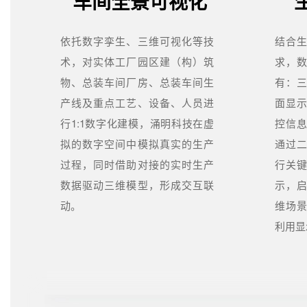
车间全景可视化
依托数字孪生、三维可视化等技
结合
术，对实体工厂园区建（构）筑
求，
物、总装车间厂房、总装车间生
有：
产线及重点工艺、设备、人员进
面显
行1:1数字化建模，涌明科技在虚
控信
拟的数字空间中模拟真实的生产
通过
过程，同时借助对接的实时生产
行关
数据驱动三维模型，形成交互联
示，
动。
维场
利用显