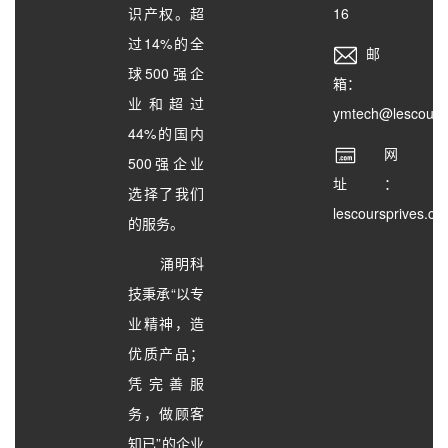
识产权。超
16
过14%的全
邮
球500强企
箱：
业和超过
ymtech@lescours
44%的国内
网
500强企业
址：
选择了我们
lescoursprives.c
的服务。
涌明科
技秉承“以专
业精神，造
优质产品；
凭完善服
务，做顾客
知已”的企业