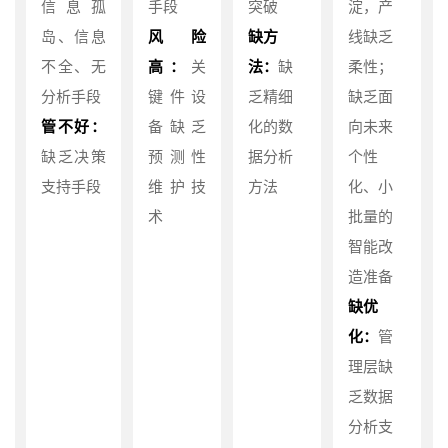
信息孤
手段
突破
淀，产
岛、信息
风险
缺方
线缺乏
不全、无
高：
关
法：
缺
柔性；
分析手段
键件设
乏精细
缺乏面
管不好：
备缺乏
化的数
向未来
缺乏决策
预测性
据分析
个性
支持手段
维护技
方法
化、小
术
批量的
智能改
造准备
缺优
化：
管
理层缺
乏数据
分析支