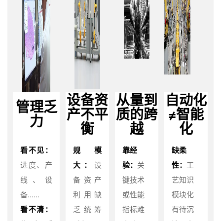
设备资
从量到
自动化
管理乏
产不平
质的跨
≠智能
力
衡
越
化
看不见：
规模
靠经
缺柔
进度、产
大：
设
验：
关
性：
工
线、设
备资产
键技术
艺知识
备......
利用缺
或性能
模块化
看不清：
乏统筹
指标难
有待沉