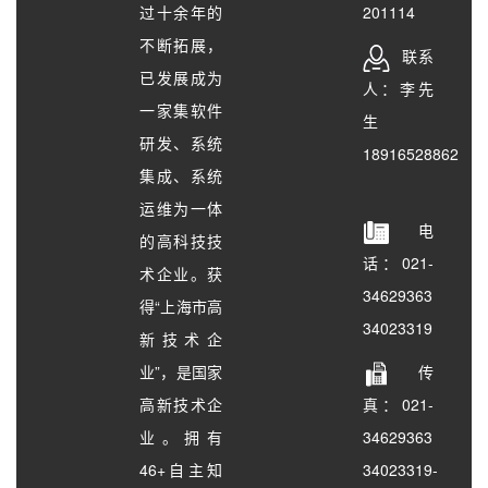
过十余年的
201114
不断拓展，
联系
已发展成为
人：李先
一家集软件
生
研发、系统
18916528862
集成、系统
运维为一体
电
的高科技技
话：021-
术企业。获
34629363
得“上海市高
34023319
新技术企
业”，是国家
传
高新技术企
真：021-
业。拥有
34629363
46+自主知
34023319-