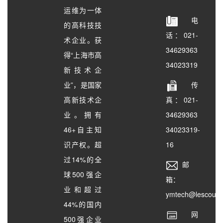
运维为一体
电
的高科技技
话：021-
术企业。获
34629363
得“上海市高
34023319
新技术企
业”，是国家
传
高新技术企
真：021-
业。拥有
34629363
46+自主知
34023319-
识产权。超
16
过14%的全
邮
球500强企
箱：
业和超过
ymtech@lescours
44%的国内
网
500强企业