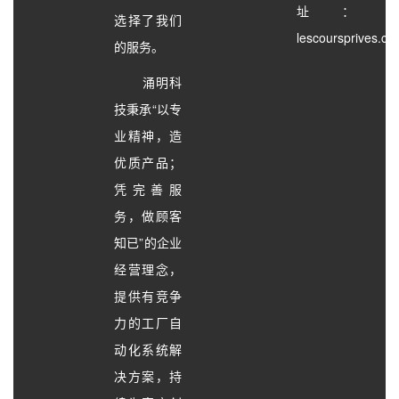
址：
选择了我们
lescoursprives.c
的服务。
涌明科
技秉承“以专
业精神，造
优质产品；
凭完善服
务，做顾客
知已”的企业
经营理念，
提供有竞争
力的工厂自
动化系统解
决方案，持