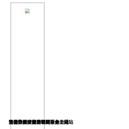
为合作合伙伴定制垃圾分类网站
智能烘箱控制系统新版本上线
涌明数据采集物联网平台上线