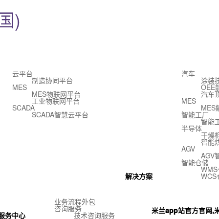
国)
云平台
汽车
制造协同平台
涂装
MES
OE
MES物联网平台
汽车
工业物联网平台
MES
SCADA
MES
SCADA智慧云平台
智能工厂
智能
半导体
干燥
智能
AGV
AG
智能仓储
WM
解决方案
WC
业务流程外包
咨询服务
米兰app站官方官网,米
服务中心
技术咨询服务